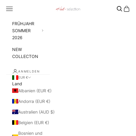
Zum Inhalt springen
Menü
Waren
Hot Selection
FRÜHJAHR
SOMMER
2026
NEW
COLLECTON
ANMELDEN
EUR €
Land
Albanien (EUR €)
Andorra (EUR €)
Australien (AUD $)
Belgien (EUR €)
Bosnien und