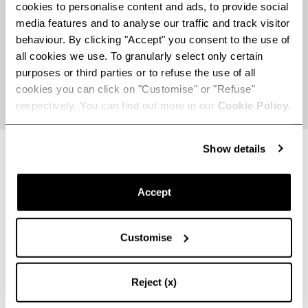
cookies to personalise content and ads, to provide social
media features and to analyse our traffic and track visitor
behaviour. By clicking "Accept" you consent to the use of
FS26 | KOSTENLOSER VERSAND
all cookies we use. To granularly select only certain
purposes or third parties or to refuse the use of all
cookies you can click on "Customise" or "Refuse"
Gehe zu Element 1
Gehe zu Element 2
Gehe zu Element 3
respectively. You can find out more in our
Cookie Policy.
Show details
Newsletter
Melde dich für unseren Newsletter an, um exklusive Angebote
Accept
zu erhalten.
Customise
Wir empfehlen Ihnen, unsere
Datenschutzrichtlinie
Reject (x)
vollständig zu lesen.